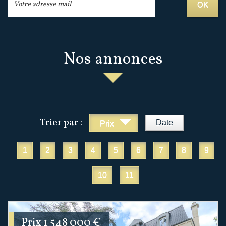
OK
Nos annonces
Trier par :
Date
Prix
1
2
3
4
5
6
7
8
9
10
11
Prix
1 548 000
€