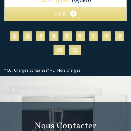
Montlignon
(95680)
VOIR
1
2
3
4
5
6
7
8
9
10
11
* CC : Charges comprises
* HC : Hors charges
Nous Contacter