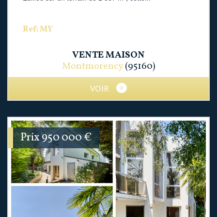
Ref: MY
VENTE
MAISON
Montmorency
(95160)
VOIR
Prix
950 000
€