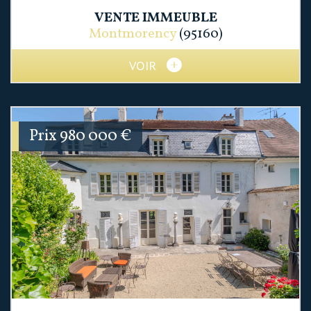
VENTE
IMMEUBLE
Montmorency
(95160)
VOIR
Prix
980 000
€