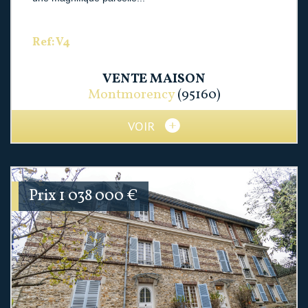
Ref: V4
VENTE
MAISON
Montmorency
(95160)
VOIR
Prix
1 038 000
€