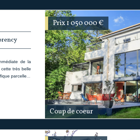
Prix
1 050 000
€
orency
immédiate de la
cette très belle
fique parcelle...
Coup de coeur