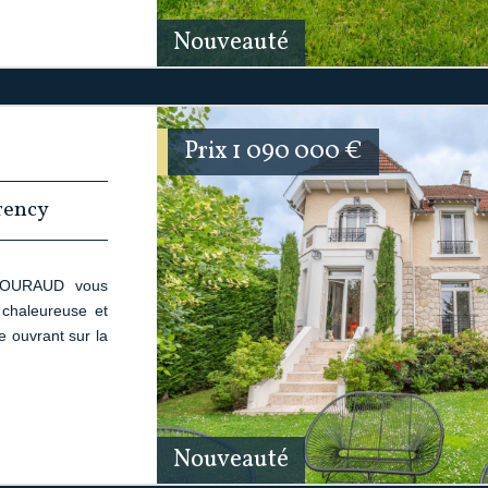
Nouveauté
Prix
1 090 000
€
rency
ABOURAUD vous
 chaleureuse et
 ouvrant sur la
Nouveauté