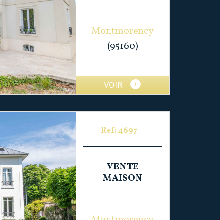
Montmorency
(95160)
VOIR
Ref: 4697
VENTE
MAISON
Montmorency