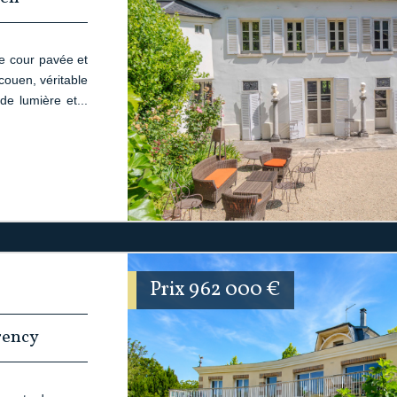
te cour pavée et
couen, véritable
de lumière et...
Prix
962 000
€
rency