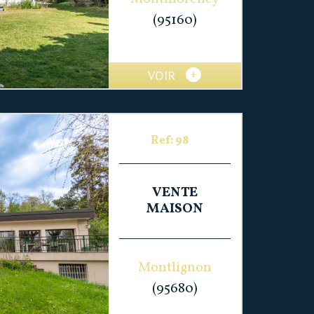
(95160)
VOIR
Ref: 98
VENTE
MAISON
Montlignon
(95680)