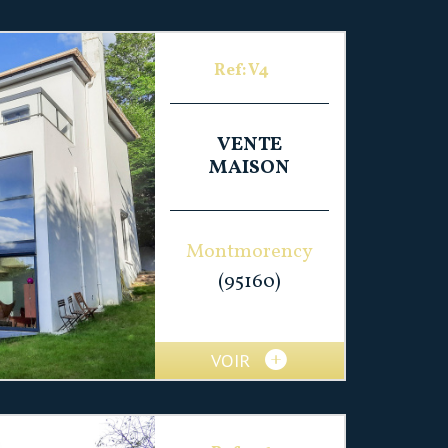
Ref: V4
VENTE
MAISON
Montmorency
(95160)
VOIR