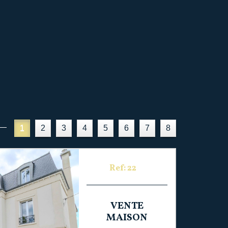
1
2
3
4
5
6
7
8
Ref: 22
VENTE
MAISON