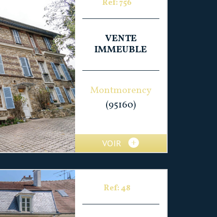
Ref: 756
VENTE
IMMEUBLE
Montmorency
(95160)
VOIR
Ref: 48