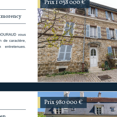
Prix
1 038 000
€
ntmorency
ABOURAUD vous
n de caractère,
 entretenues.
Prix
980 000
€
uen