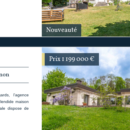
Nouveauté
Prix
1 199 000
€
gnon
rds, l’agence
lendide maison
iale dispose de