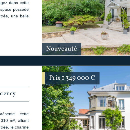
ez dans cette
espace possède
trée, une belle
Nouveauté
Prix
1 349 000
€
orency
ésente cette
310 m², alliant
ntrée, le charme