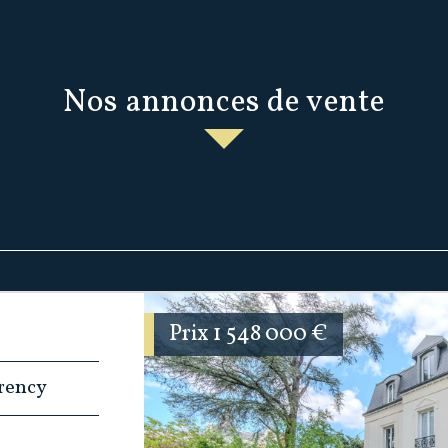
Nos annonces de vente
Prix
1 548 000
€
orency