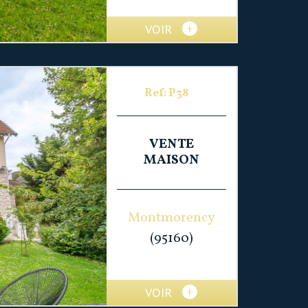
VOIR
Ref: P38
VENTE
MAISON
Montmorency
(95160)
VOIR