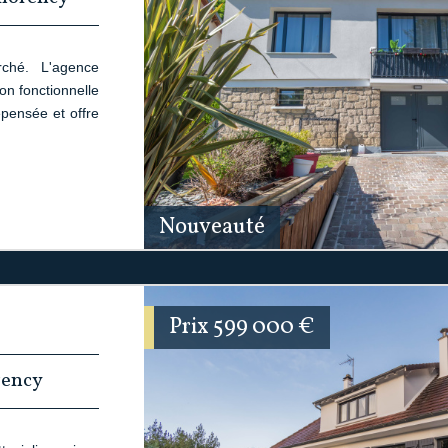
ché. L'agence
n fonctionnelle
epensée et offre
Nouveauté
Prix
599 000
€
rency