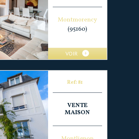
Montmorency
(95160)
VOIR
Ref: 81
VENTE
MAISON
Montlignon