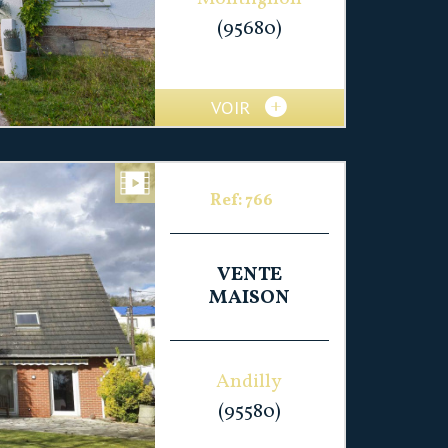
(95680)
VOIR
Ref: 766
VENTE
MAISON
Andilly
(95580)