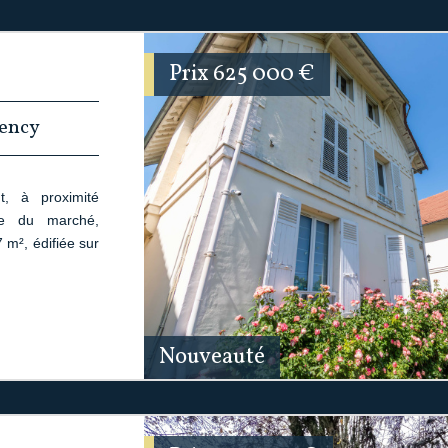
Prix
625 000
€
rency
, à proximité
ce du marché,
 m², édifiée sur
Nouveauté