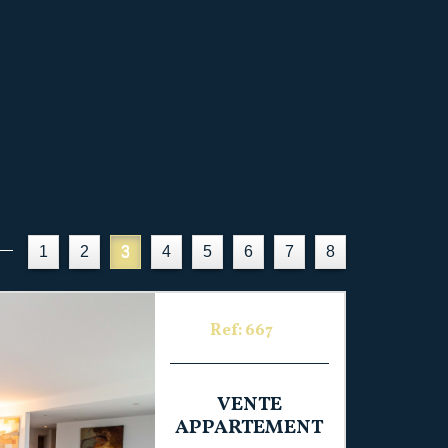
1
2
3
4
5
6
7
8
Ref: 667
VENTE
APPARTEMENT