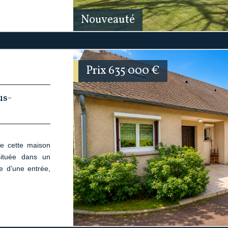
Nouveauté
Prix
635 000
€
us-
e cette maison
située dans un
e d’une entrée,