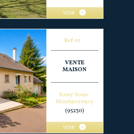
VOIR
Ref: 07
VENTE
MAISON
Soisy-Sous-
Montmorency
(95230)
VOIR