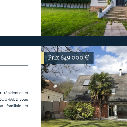
Prix
649 000
€
résidentiel et
 SABOURAUD vous
 familiale et