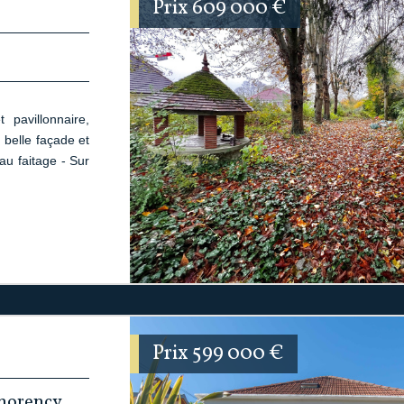
Prix
609 000
€
pavillonnaire,
 belle façade et
au faitage - Sur
Prix
599 000
€
tmorency