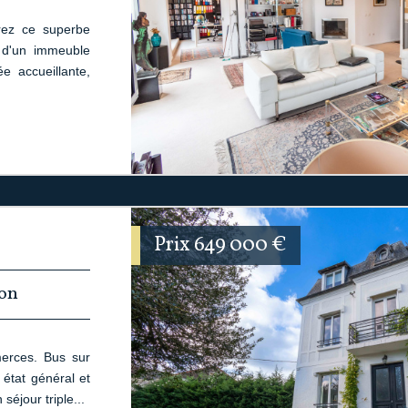
vrez ce superbe
 d'un immeuble
e accueillante,
Prix
649 000
€
non
erces. Bus sur
état général et
éjour triple...