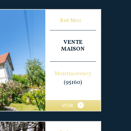
Ref: M117
VENTE
MAISON
Montmorency
(95160)
VOIR