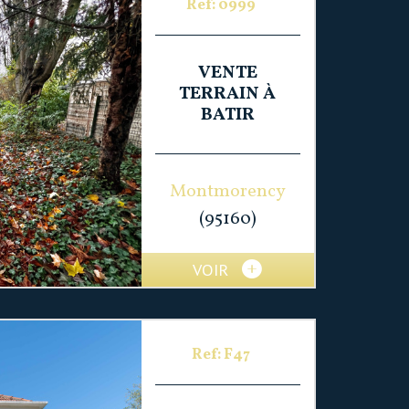
Ref: 0999
VENTE
TERRAIN À
BATIR
Montmorency
(95160)
VOIR
Ref: F47