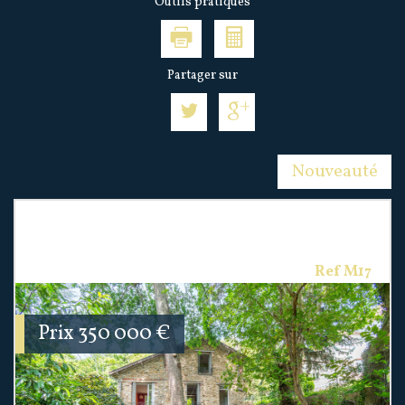
Outils pratiques
Partager sur
Nouveauté
Maison 99.3 m² - 5 Pièces - Montmorency
(95160)
Ref M17
Prix
350 000
€