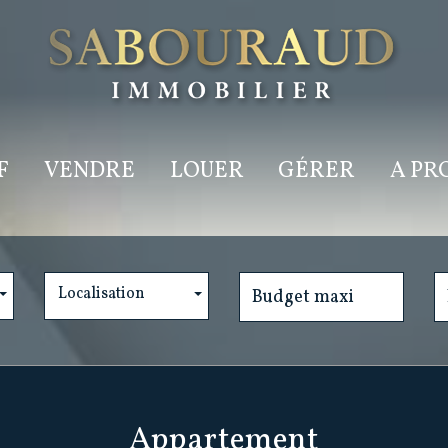
F
VENDRE
LOUER
GÉRER
A P
Localisation
appartement