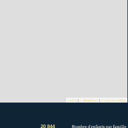
Leaflet
|
©
Maps
|
© OpenStreetMap
Jawg
20 844
Nombre d'enfants par famille