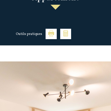
Outils pratiques
ntmorency (95160)