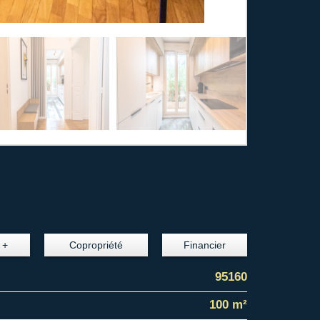
 +
Copropriété
Financier
95160
100 m²