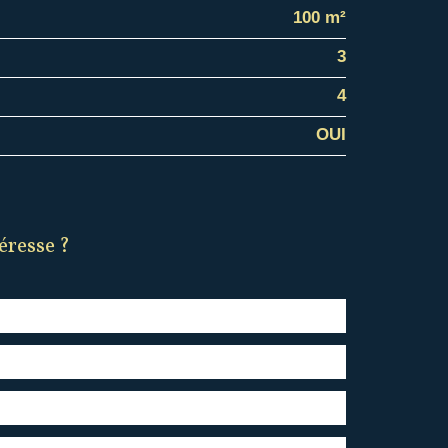
100 m²
3
4
OUI
éresse ?