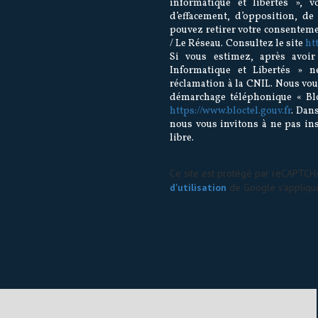
informatique et libertés », v
d’effacement, d’opposition, de
pouvez retirer votre consentem
/ Le Réseau. Consultez le site
htt
Si vous estimez, après avoir
Informatique et Libertés » 
réclamation à la CNIL. Nous vous
démarchage téléphonique « Bloc
https://www.bloctel.gouv.fr
. Dan
nous vous invitons à ne pas in
libre.
Ce site est protégé par reCAPTCH
d'utilisation
de Google s'applique