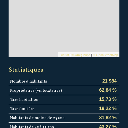
Leaflet
|
©
Maps
|
© OpenStreetMap
Jawg
Statistiques
21 984
Nombre d'habitants
62,84 %
Propriétaires (vs. locataires)
15,73 %
Taxe habitation
19,22 %
Taxe foncière
31,82 %
Habitants de moins de 25 ans
43,27 %
Habitants de 25 à 55 ans