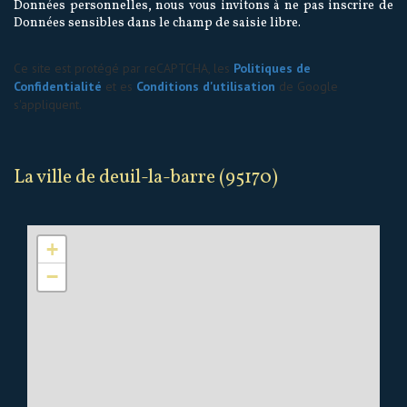
Données personnelles, nous vous invitons à ne pas inscrire de
Données sensibles dans le champ de saisie libre.
Ce site est protégé par reCAPTCHA, les
Politiques de
Confidentialité
et es
Conditions d'utilisation
de Google
s'appliquent.
la ville de deuil-la-barre (95170)
+
−