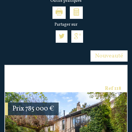
Outils pratiques
Partager sur
Nouveauté
Propriete 362.02 m² - 13 Pièces - Deuil-La-
Barre (95170)
Ref 118
Prix
785 000
€